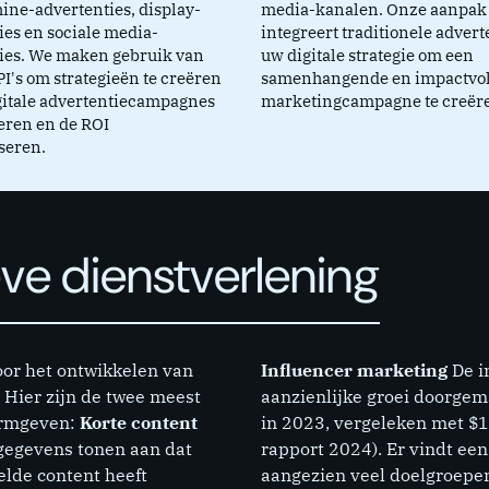
ne-advertenties, display-
media-kanalen. Onze aanpak
ies en sociale media-
integreert traditionele advert
ies. We maken gebruik van
uw digitale strategie om een
PI's om strategieën te creëren
samenhangende en impactvol
gitale advertentiecampagnes
marketingcampagne te creër
eren en de ROI
seren.
eve dienstverlening
oor het ontwikkelen van
Influencer marketing
De i
 Hier zijn de twee meest
aanzienlijke groei doorgem
ormgeven:
Korte content
in 2023, vergeleken met $1
 gegevens tonen aan dat
rapport 2024). Er vindt een
lde content heeft
aangezien veel doelgroepen