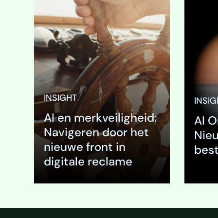
In de mil
nodig zi
webpagin
een hoog
beslissi
reputati
definiër
INSIGHT
INSIG
zorgvuld
AI en merkveiligheid:
gemaakte
AI O
verschijnt
Navigeren door het
Nie
naast ee
nieuwe front in
bes
digitale reclame
Uitklappen
Uitk