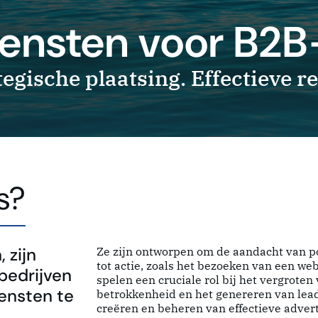
iensten voor B2B
gische plaatsing. Effectieve re
s?
 zijn
Ze zijn ontworpen om de aandacht van po
tot actie, zoals het bezoeken van een we
bedrijven
spelen een cruciale rol bij het vergroten
ensten te
betrokkenheid en het genereren van leads
creëren en beheren van effectieve adver