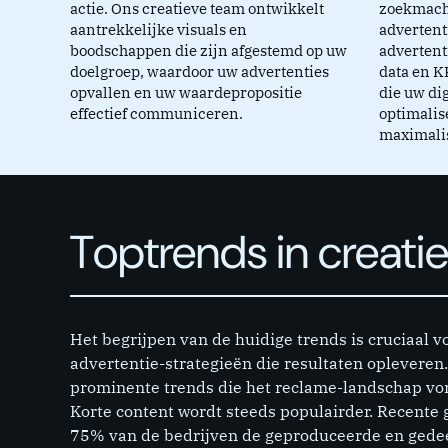
actie. Ons creatieve team ontwikkelt
zoekmachi
aantrekkelijke visuals en
advertent
boodschappen die zijn afgestemd op uw
advertent
doelgroep, waardoor uw advertenties
data en K
opvallen en uw waardepropositie
die uw di
effectief communiceren.
optimalis
maximali
Toptrends in creati
Het begrijpen van de huidige trends is cruciaal v
advertentie-strategieën die resultaten opleveren.
prominente trends die het reclame-landschap v
Korte content wordt steeds populairder. Recente
75% van de bedrijven de geproduceerde en gedee