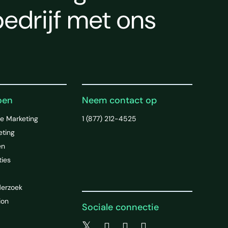
edrijf met ons
oen
Neem contact op
e Marketing
1 (877) 212-4525
eting
en
ties
derzoek
ion
Sociale connectie