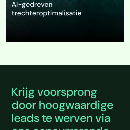
AI-gedreven
trechteroptimalisatie
Uitklappen
Krijg voorsprong
door hoogwaardige
leads te werven via