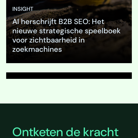
INSIGHT
AI herschrijft B2B SEO: Het
PAGINA
nieuwe strategische speelboek
Naamgeving
voor zichtbaarheid in
zoekmachines
Uitklappen
Uitklappen
Ontketen de kracht