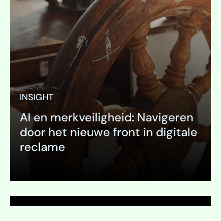
INSIGHT
AI en merkveiligheid: Navigeren
PAGINA
door het nieuwe front in digitale
Naamgeving
reclame
Uitklappen