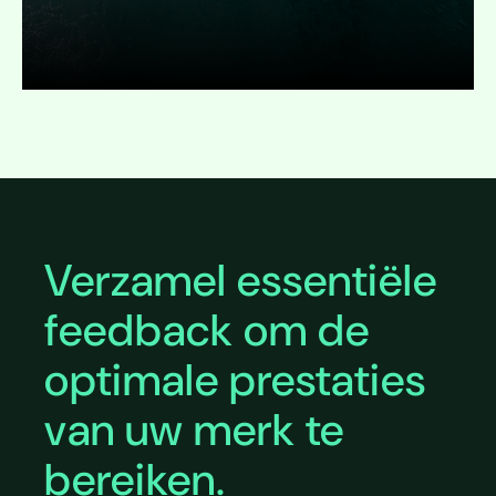
Uitklappen
Verzamel essentiële
feedback om de
optimale prestaties
van uw merk te
bereiken.